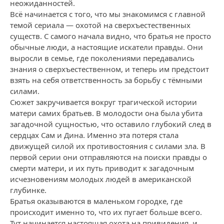
неожиданностей.
Всё начинается с того, что мы знакомимся с главной
темой сериала — охотой на сверхъестественных
существ. С самого начала видно, что братья не просто
обычные люди, а настоящие искатели правды. Они
выросли в семье, где поколениями передавались
знания о сверхъестественном, и теперь им предстоит
взять на себя ответственность за борьбу с тёмными
силами.
Сюжет закручивается вокруг трагической истории
матери самих братьев. В молодости она была убита
загадочной сущностью, что оставило глубокий след в
сердцах Сам и Дина. Именно эта потеря стала
движущей силой их противостояния с силами зла. В
первой серии они отправляются на поиски правды о
смерти матери, и их путь приводит к загадочным
исчезновениям молодых людей в американской
глубинке.
Братья оказываются в маленьком городке, где
происходит именно то, что их пугает больше всего.
Тут начинается настоящая охота на привидения, и