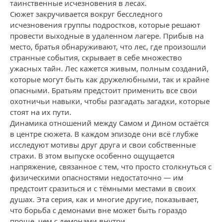
таинственные исчезновения в лесах.
Сюжет закручивается вокруг бесследного
исчезновения группы подростков, которые решают
провести выходные в удаленном лагере. Прибыв на
место, братья обнаруживают, что лес, где произошли
странные события, скрывает в себе множество
ужасных тайн. Лес кажется живым, полным созданий,
которые могут быть как дружелюбными, так и крайне
опасными. Братьям предстоит применить все свои
охотничьи навыки, чтобы разгадать загадки, которые
стоят на их пути.
Динамика отношений между Самом и Дином остаётся
в центре сюжета. В каждом эпизоде они всё глубже
исследуют мотивы друг друга и свои собственные
страхи. В этом выпуске особенно ощущается
напряжение, связанное с тем, что просто столкнуться с
физическими опасностями недостаточно — им
предстоит сразиться и с тёмными местами в своих
душах. Эта серия, как и многие другие, показывает,
что борьба с демонами вне может быть гораздо
проще, чем с демонами внутри.