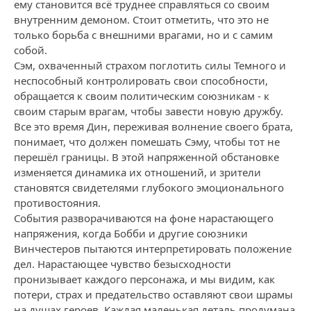
ему становится всё труднее справляться со своим
внутренним демоном. Стоит отметить, что это не
только борьба с внешними врагами, но и с самим
собой.
Сэм, охваченный страхом поглотить силы Темного и
неспособный контролировать свои способности,
обращается к своим политическим союзникам - к
своим старым врагам, чтобы завести новую дружбу.
Все это время Дин, переживая волнение своего брата,
понимает, что должен помешать Сэму, чтобы тот не
перешёл границы. В этой напряженной обстановке
изменяется динамика их отношений, и зрители
становятся свидетелями глубокого эмоционального
противостояния.
События разворачиваются на фоне нарастающего
напряжения, когда Бобби и другие союзники
Винчестеров пытаются интерпретировать положение
дел. Нарастающее чувство безысходности
пронизывает каждого персонажа, и мы видим, как
потери, страх и предательство оставляют свои шрамы
на душах героев. Каждая маленькая деталь продумана