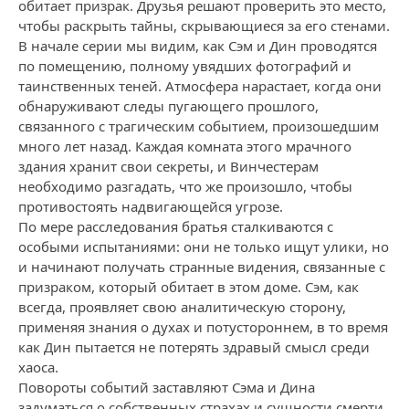
обитает призрак. Друзья решают проверить это место,
чтобы раскрыть тайны, скрывающиеся за его стенами.
В начале серии мы видим, как Сэм и Дин проводятся
по помещению, полному увядших фотографий и
таинственных теней. Атмосфера нарастает, когда они
обнаруживают следы пугающего прошлого,
связанного с трагическим событием, произошедшим
много лет назад. Каждая комната этого мрачного
здания хранит свои секреты, и Винчестерам
необходимо разгадать, что же произошло, чтобы
противостоять надвигающейся угрозе.
По мере расследования братья сталкиваются с
особыми испытаниями: они не только ищут улики, но
и начинают получать странные видения, связанные с
призраком, который обитает в этом доме. Сэм, как
всегда, проявляет свою аналитическую сторону,
применяя знания о духах и потустороннем, в то время
как Дин пытается не потерять здравый смысл среди
хаоса.
Повороты событий заставляют Сэма и Дина
задуматься о собственных страхах и сущности смерти.