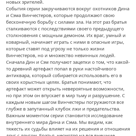
новых зрителей.
События серии закручиваются вокруг охотников Дина
и Сэма Винчестеров, которые продолжают свою
бесконечную борьбу с силами зла. На этот раз братья
сталкиваются с последствиями своего предыдущего
столкновения с мощным демоном. Их враг, умный и
коварный, начинает играть с ними в опасные игры,
которые ставят под угрозу не только жизни
Винчестеров, но и множество невинных людей.
Сначала Дин и Сэм получают зацепки о том, что какой-
то древний артефакт попал в руки настойчивого
антиквара, который собирается использовать его в
своих корыстных целях. Братья понимают, что
артефакт может открыть невероятные возможности,
но при этом он впускает в мир тьму и разрушение. С
каждым новым шагом Винчестеры погружаются все
глубже в запутанный клубок лжи и предательства.
Важным моментом серии становится исследование
внутреннего мира Дина и Сэма. Мы видим, как
тяжесть их судьбы влияет на их решения и отношения
друг с другом. Братья, несмотря на все внешние