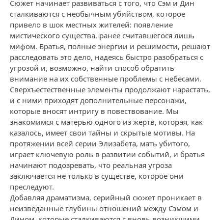
Сюжет начинает развиваться с того, что Сэм и Дин
сталкиваются с необычным убийством, которое
привело в шок местных жителей: появление
мистического существа, ранее считавшегося лишь
мифом. Братья, полные энергии и решимости, решают
расследовать это дело, надеясь быстро разобраться с
угрозой и, возможно, найти способ обратить
внимание на их собственные проблемы с небесами.
Сверхъестественные элементы продолжают нарастать,
и с ними приходят дополнительные персонажи,
которые вносят интригу в повествование. Мы
знакомимся с матерью одного из жертв, которая, как
казалось, имеет свои тайны и скрытые мотивы. На
протяжении всей серии Элизабета, мать убитого,
играет ключевую роль в развитии событий, и братья
начинают подозревать, что реальная угроза
заключается не только в существе, которое они
преследуют.
Добавляя драматизма, серийный сюжет проникает в
неизведанные глубины отношений между Сэмом и
Дином, которые сталкиваются с вновь возникшими