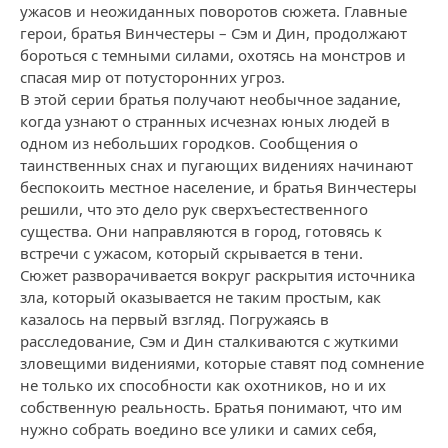
ужасов и неожиданных поворотов сюжета. Главные
герои, братья Винчестеры – Сэм и Дин, продолжают
бороться с темными силами, охотясь на монстров и
спасая мир от потусторонних угроз.
В этой серии братья получают необычное задание,
когда узнают о странных исчезнах юных людей в
одном из небольших городков. Сообщения о
таинственных снах и пугающих видениях начинают
беспокоить местное население, и братья Винчестеры
решили, что это дело рук сверхъестественного
существа. Они направляются в город, готовясь к
встречи с ужасом, который скрывается в тени.
Сюжет разворачивается вокруг раскрытия источника
зла, который оказывается не таким простым, как
казалось на первый взгляд. Погружаясь в
расследование, Сэм и Дин сталкиваются с жуткими
зловещими видениями, которые ставят под сомнение
не только их способности как охотников, но и их
собственную реальность. Братья понимают, что им
нужно собрать воедино все улики и самих себя,